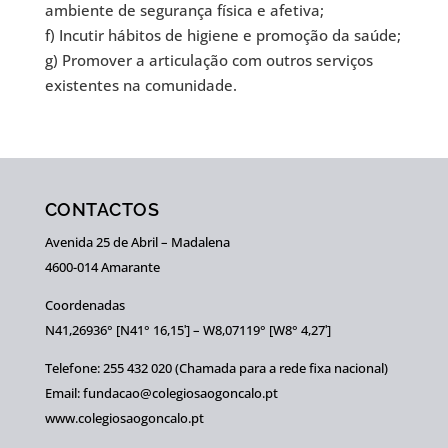
ambiente de segurança física e afetiva;
f) Incutir hábitos de higiene e promoção da saúde;
g) Promover a articulação com outros serviços
existentes na comunidade.
CONTACTOS
Avenida 25 de Abril – Madalena
4600-014 Amarante
Coordenadas
N41,26936° [N41° 16,15ʹ] – W8,07119° [W8° 4,27ʹ]
Telefone: 255 432 020 (Chamada para a rede fixa nacional)
Email: fundacao@colegiosaogoncalo.pt
www.colegiosaogoncalo.pt